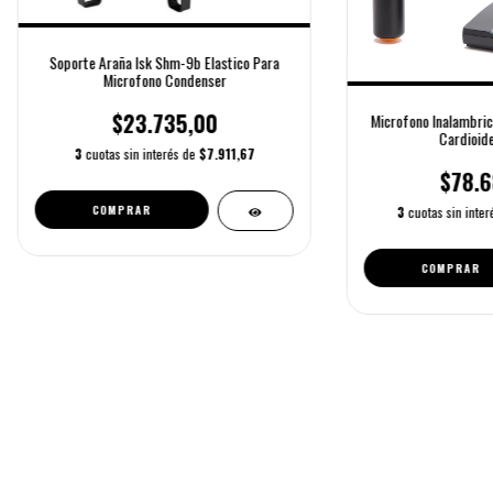
Soporte Araña Isk Shm-9b Elastico Para
Microfono Condenser
$23.735,00
Microfono Inalambric
Cardioid
3
cuotas sin interés de
$7.911,67
$78.6
3
cuotas sin inte
COMPRAR