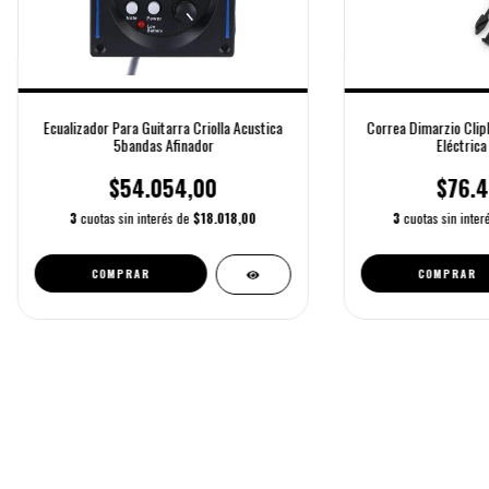
Ecualizador Para Guitarra Criolla Acustica
Correa Dimarzio Clip
5bandas Afinador
Eléctrica
$54.054,00
$76.4
3
cuotas sin interés de
$18.018,00
3
cuotas sin inte
COMPRAR