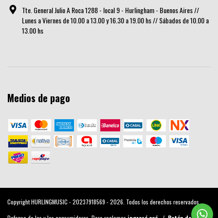
Tte. General Julio A Roca 1288 - local 9 - Hurlingham - Buenos Aires //
Lunes a Viernes de 10.00 a 13.00 y 16.30 a 19.00 hs // Sábados de 10.00 a
13.00 hs
Medios de pago
Copyright HURLINGMUSIC - 20237918569 - 2026. Todos los derechos reservados.
Defensa de las y los consumidores. Para reclamos
ingresá acá.
/
Botón de